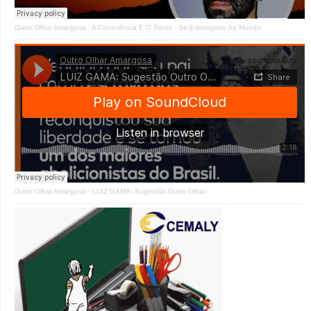
Outro Olhar Amargosa
·
A Consciência E O Sentir - Se Estrangeiro Ao Mundo
Outro Olhar Amargosa
·
LUIZ GAMA: Sugestão Outro Olhar