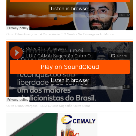
Outro Olhar Amargosa
·
A Consciência E O Sentir - Se Estrangeiro Ao Mundo
Outro Olhar Amargosa
·
LUIZ GAMA: Sugestão Outro Olhar