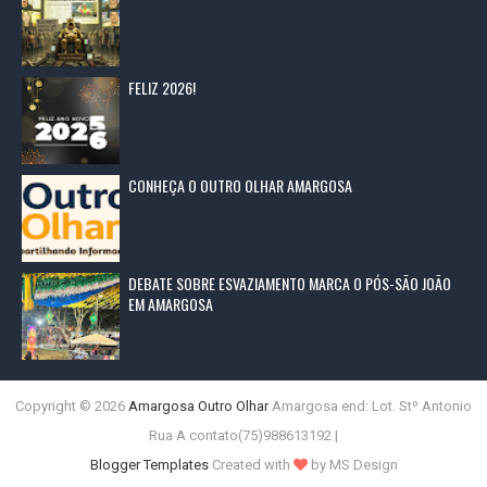
FELIZ 2026!
CONHEÇA O OUTRO OLHAR AMARGOSA
DEBATE SOBRE ESVAZIAMENTO MARCA O PÓS-SÃO JOÃO
EM AMARGOSA
Copyright ©
2026
Amargosa Outro Olhar
Amargosa end: Lot. Stº Antonio
Rua A contato(75)988613192 |
Blogger Templates
Created with
by MS Design