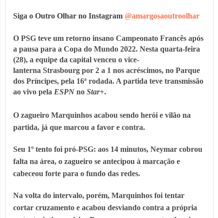
Siga o Outro Olhar no Instagram
@amargosaoutroolhar
O
PSG
teve um retorno insano
Campeonato Francês
após
a pausa para a
Copa do Mundo 2022
. Nesta quarta-feira
(28), a equipe da capital venceu o vice-
lanterna
Strasbourg
por 2 a 1 nos acréscimos, no Parque
dos Príncipes, pela 16ª rodada. A partida teve transmissão
ao vivo pela
ESPN
no
Star+
.
O zagueiro
Marquinhos
acabou sendo herói e vilão na
partida, já que marcou a favor e contra.
Seu 1º tento foi pró-PSG: aos 14 minutos,
Neymar
cobrou
falta na área, o zagueiro se antecipou à marcação e
cabeceou forte para o fundo das redes.
Na volta do intervalo, porém, Marquinhos foi tentar
cortar cruzamento e acabou desviando contra a própria