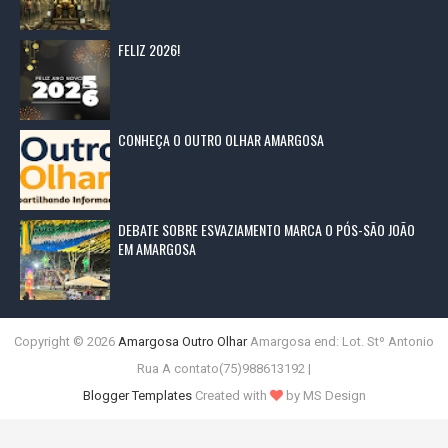
FELIZ 2026!
CONHEÇA O OUTRO OLHAR AMARGOSA
DEBATE SOBRE ESVAZIAMENTO MARCA O PÓS-SÃO JOÃO
EM AMARGOSA
Copyright ©
2026
Amargosa Outro Olhar
Amargosa end: Lot. Stº Antonio
Rua A contato(75)988613192 |
Blogger Templates
Created with
by MS Design