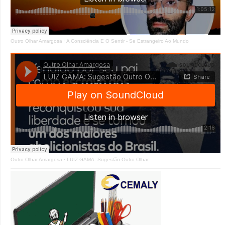
Outro Olhar Amargosa
·
A Consciência E O Sentir - Se Estrangeiro Ao Mundo
Outro Olhar Amargosa
·
LUIZ GAMA: Sugestão Outro Olhar