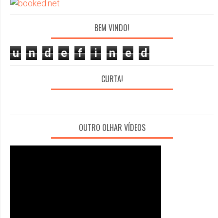
BEM VINDO!
u
n
d
e
f
i
n
e
d
CURTA!
OUTRO OLHAR VÍDEOS