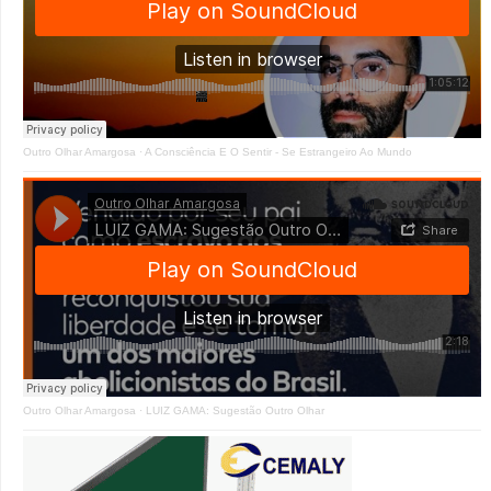
Outro Olhar Amargosa
·
A Consciência E O Sentir - Se Estrangeiro Ao Mundo
Outro Olhar Amargosa
·
LUIZ GAMA: Sugestão Outro Olhar