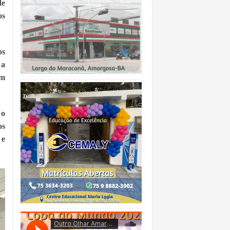
e 
s 
s 
a 
m 
o 
s 
e 