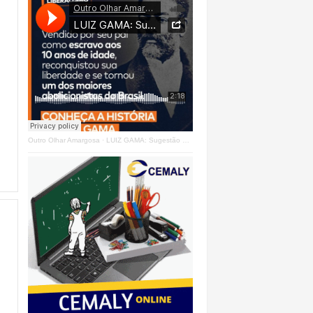
Outro Olhar Amargosa
·
LUIZ GAMA: Sugestão Outro Olhar