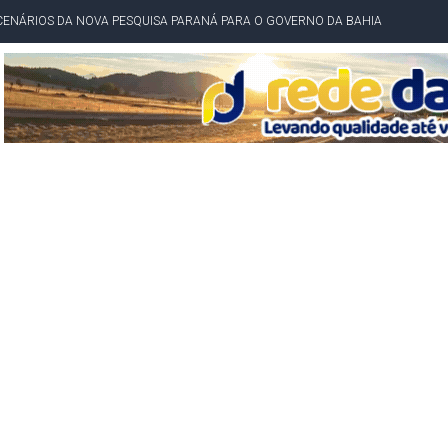
CENÁRIOS DA NOVA PESQUISA PARANÁ PARA O GOVERNO DA BAHIA
idente de Câmara são furtados em convenção do PT na Bahia
O DA CAMPANHA DE JERÔNIMO COM DISCURSO MODERADO DE LULA
TA PELO GOVERNO DA BAHIA COM VANTAGEM PARA ACM NETO EM ENQUETES
PÚBLICO TERMINA COM MULHER DETIDA COM FACA TIPO PEIXEIRA
 A PRÓ LYGIA E FAMILIARES PELO FALECIMENTO DO SR. CORI
A COM HOMEM MORTO A TIROS EM SALVADOR
DOR, LORAN PRAZERES FOI MORADOR DE AMARGOSA E ESTUDANTE DA UFRB
INFINITA MISERICÓRDIA
AHIA COM 40%; ACM NETO TEM 30%, DIZ PESQUISA
RICA SOBRE JERÔNIMO, MAS CENÁRIO SEGUE INDEFINIDO
 EM CALÇADAS E COBRA MAIS ACESSIBILIDADE EM AMARGOSA
 ELEITORES DO QUE HABITANTES; MUNIZ FERREIRA ESTÁ ENTRE ELAS