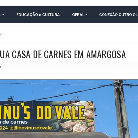
TODAS AS CRIANÇAS RECEBEM ALTA E PASSAM BEM APÓS ACIDENTE EM VARZED
A
EDUCAÇÃO e CULTURA
GERAL
CONEXÃO OUTRO O
TAM TECNICAMENTE NO 2º TURNO, DIZ PESQUISA
 EM JOGO PEGADO NA ARENA FONTE NOVA
E COMPLICA NA TABELA DO BRASILEIRÃO
 SUA CASA DE CARNES EM AMARGOSA
E OFICIALIZAM CHAPA PURA COM RONALDO MANSUR E MEIRE REIS
UTIRÃO GRATUITO DE DNA EM AMARGOSA PARA RECONHECIMENTO DE PATERN
r
 CORRUPTO" E ELEVA TENSÃO DIPLOMÁTICA ENTRE BRASIL E ARGENTINA