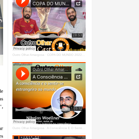
Outro Olhar Amargosa
·
COPA DO MUNDO 2022 - OUTRO OLHAR CAST #O1 Right
e 
s 
, 
r 
Outro Olhar Amargosa
·
A Consciência E O Sentir - Se Estrangeiro Ao Mundo
s 