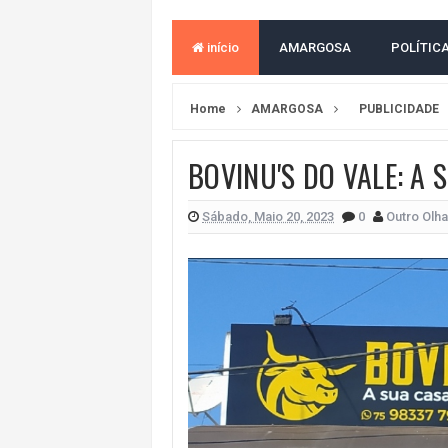
VAN ESCOLAR CAI EM RIO, MAS 
início
AMARGOSA
POLÍTIC
LULA E FLÁVIO BOLSONARO EMPA
BAHIA E CORINTHIANS EMPATAM
Home
AMARGOSA
PUBLICIDADE
VITÓRIA PERDE PARA O REMO E S
BOVINU'S DO VALE: A
ELEIÇÕES NA BAHIA: PSOL E RED
DEFENSORIA PÚBLICA REALIZA M
Sábado, Maio 20, 2023
0
Outro Olha
MILEI CHAMA LULA DE "LADRÃO E