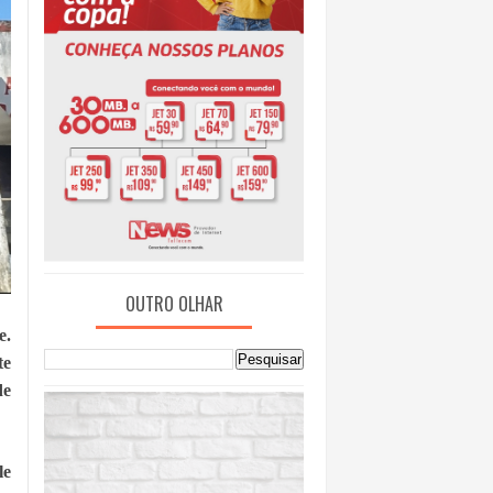
OUTRO OLHAR
e.
te
de
e 