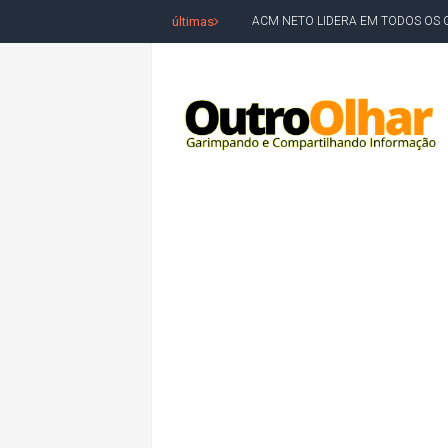
últimas
ACM NETO LIDERA EM TODOS OS 
LEVARAM CELULARES: Prefeito e pres
CONVENÇÃO DO PT MARCA INÍCI
REDES SOCIAIS REFLETEM DISPU
AMARGOSA: CONFUSÃO EM ÓRGÃO 
OUTRO OLHAR SE SOLIDARIZA COM
CAMPEONATO DE 'GRAU' TERMIN
VÍTIMA DE HOMICÍDIO EM SALVA
5. DEUS, SENHOR DO TEMPO E DA 
JERÔNIMO LIDERA REJEIÇÃO NA B
ACM NETO ABRE VANTAGEM NUMÉ
MORADOR DENUNCIA OBSTÁCULOS
BAHIA TEM 23 CIDADES COM MAIS