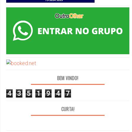
BEM VINDO!
4
3
5
1
9
4
7
CURTA!