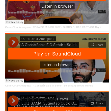
Outro Olhar Amargosa
·
COPA DO MUNDO 2022 - OUTRO OLHAR CAST #O1 Right
Outro Olhar Amargosa
·
A Consciência E O Sentir - Se Estrangeiro Ao Mundo