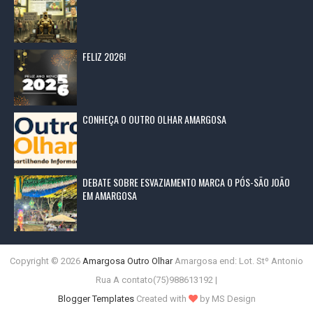
FELIZ 2026!
CONHEÇA O OUTRO OLHAR AMARGOSA
DEBATE SOBRE ESVAZIAMENTO MARCA O PÓS-SÃO JOÃO
EM AMARGOSA
Copyright ©
2026
Amargosa Outro Olhar
Amargosa end: Lot. Stº Antonio
Rua A contato(75)988613192 |
Blogger Templates
Created with
by MS Design