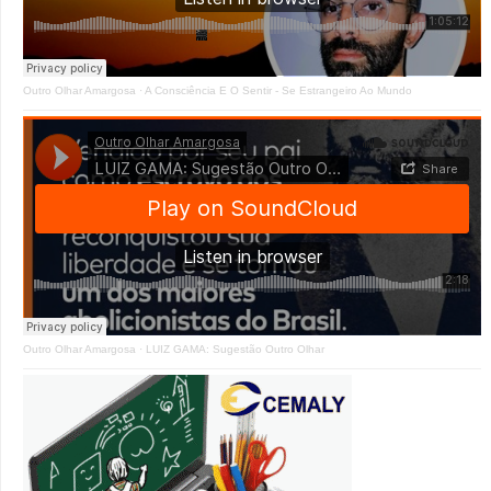
Outro Olhar Amargosa
·
A Consciência E O Sentir - Se Estrangeiro Ao Mundo
Outro Olhar Amargosa
·
LUIZ GAMA: Sugestão Outro Olhar