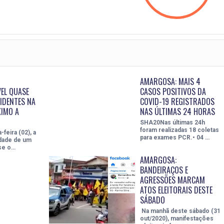
AMARGOSA: MAIS 4
EL QUASE
CASOS POSITIVOS DA
IDENTES NA
COVID-19 REGISTRADOS
IMO A
NAS ÚLTIMAS 24 HORAS
SHA20Nas últimas 24h
foram realizadas 18 coletas
feira (02), a
para exames PCR.• 04 …
idade de um
se o…
AMARGOSA:
BANDEIRAÇOS E
AGRESSÕES MARCAM
ATOS ELEITORAIS DESTE
SÁBADO
Na manhã deste sábado (31
out/2020), manifestações