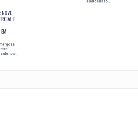
eleitorais fo…
: NOVO
RCIAL E
 EM
Amargosa
ntro
sidencial,