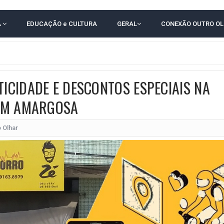
E COMPLICA NA TABELA DO BRASILEIRÃO
A
EDUCAÇÃO e CULTURA
GERAL
CONEXÃO OUTRO O
E OFICIALIZAM CHAPA PURA COM RONALDO MANSUR E MEIRE REIS
O NORDESTE NO ENSINO MÉDIO E LANTERNA NACIONAL NO ENSINO FUNDAME
 CORRUPTO" E ELEVA TENSÃO DIPLOMÁTICA ENTRE BRASIL E ARGENTINA
TICIDADE E DESCONTOS ESPECIAIS NA
CENÁRIOS DA NOVA PESQUISA PARANÁ PARA O GOVERNO DA BAHIA
EM AMARGOSA
idente de Câmara são furtados em convenção do PT na Bahia
O DA CAMPANHA DE JERÔNIMO COM DISCURSO MODERADO DE LULA
 Olhar