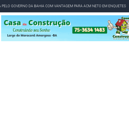
TA PELO GOVERNO DA BAHIA COM VANTAGEM PARA ACM NETO EM ENQUETES
PÚBLICO TERMINA COM MULHER DETIDA COM FACA TIPO PEIXEIRA
 A PRÓ LYGIA E FAMILIARES PELO FALECIMENTO DO SR. CORI
A COM HOMEM MORTO A TIROS EM SALVADOR
DOR, LORAN PRAZERES FOI MORADOR DE AMARGOSA E ESTUDANTE DA UFRB
INFINITA MISERICÓRDIA
AHIA COM 40%; ACM NETO TEM 30%, DIZ PESQUISA
RICA SOBRE JERÔNIMO, MAS CENÁRIO SEGUE INDEFINIDO
 EM CALÇADAS E COBRA MAIS ACESSIBILIDADE EM AMARGOSA
 ELEITORES DO QUE HABITANTES; MUNIZ FERREIRA ESTÁ ENTRE ELAS
TODAS AS CRIANÇAS RECEBEM ALTA E PASSAM BEM APÓS ACIDENTE EM VARZED
TAM TECNICAMENTE NO 2º TURNO, DIZ PESQUISA
 EM JOGO PEGADO NA ARENA FONTE NOVA