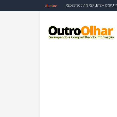
últimas
REDES SOCIAIS REFLETEM DISPU
AMARGOSA: CONFUSÃO EM ÓRGÃO 
OUTRO OLHAR SE SOLIDARIZA COM
CAMPEONATO DE 'GRAU' TERMIN
VÍTIMA DE HOMICÍDIO EM SALVA
5. DEUS, SENHOR DO TEMPO E DA 
JERÔNIMO LIDERA REJEIÇÃO NA B
ACM NETO ABRE VANTAGEM NUMÉ
MORADOR DENUNCIA OBSTÁCULOS
BAHIA TEM 23 CIDADES COM MAIS
VAN ESCOLAR CAI EM RIO, MAS 
LULA E FLÁVIO BOLSONARO EMPA
BAHIA E CORINTHIANS EMPATAM