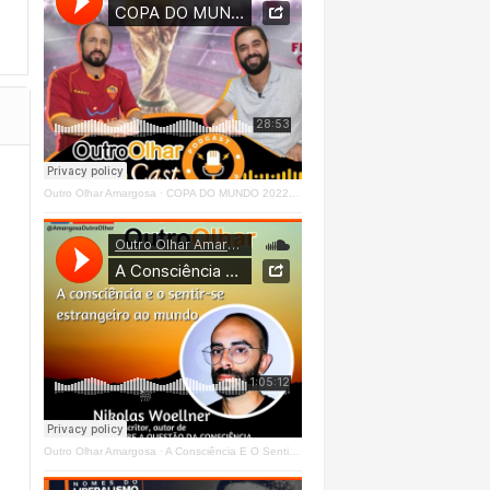
Outro Olhar Amargosa
·
COPA DO MUNDO 2022 - OUTRO OLHAR CAST #O1 Right
Outro Olhar Amargosa
·
A Consciência E O Sentir - Se Estrangeiro Ao Mundo