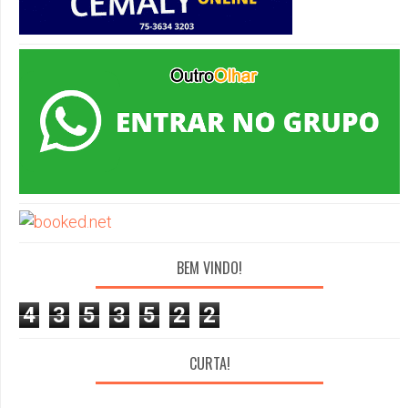
BEM VINDO!
4
3
5
3
5
2
2
CURTA!