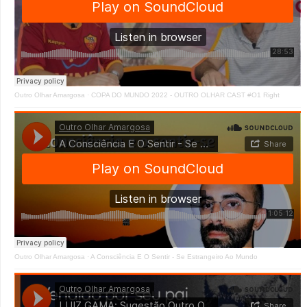
Outro Olhar Amargosa
·
COPA DO MUNDO 2022 - OUTRO OLHAR CAST #O1 Right
Outro Olhar Amargosa
·
A Consciência E O Sentir - Se Estrangeiro Ao Mundo