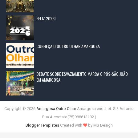
FELIZ 2026!
CONHEÇA O OUTRO OLHAR AMARGOSA
DEBATE SOBRE ESVAZIAMENTO MARCA O PÓS-SÃO JOÃO
EM AMARGOSA
Copyright ©
2026
Amargosa Outro Olhar
Amargosa end: Lot. Stº Antonio
Rua A contato(75)988613192 |
Blogger Templates
Created with
by MS Design