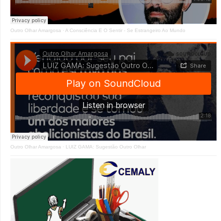
Outro Olhar Amargosa
·
A Consciência E O Sentir - Se Estrangeiro Ao Mundo
Outro Olhar Amargosa
·
LUIZ GAMA: Sugestão Outro Olhar