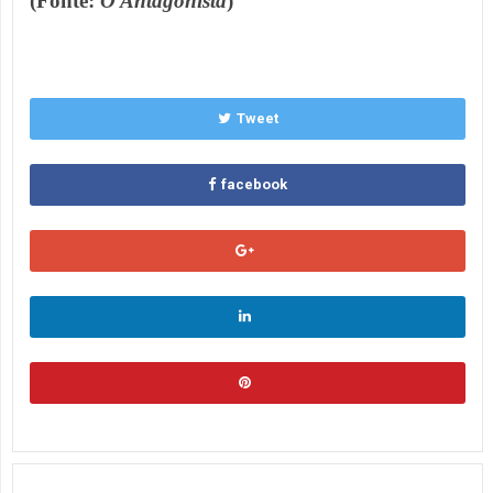
(Fonte:
O Antagonista
)
Tweet
facebook