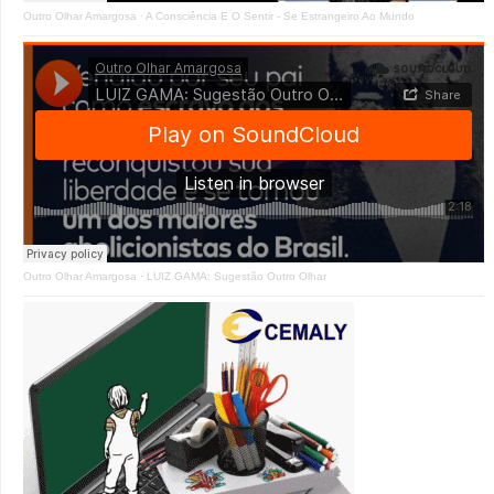
Outro Olhar Amargosa
·
A Consciência E O Sentir - Se Estrangeiro Ao Mundo
Outro Olhar Amargosa
·
LUIZ GAMA: Sugestão Outro Olhar