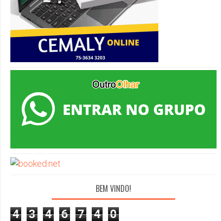
BEM VINDO!
4
3
4
6
7
4
0