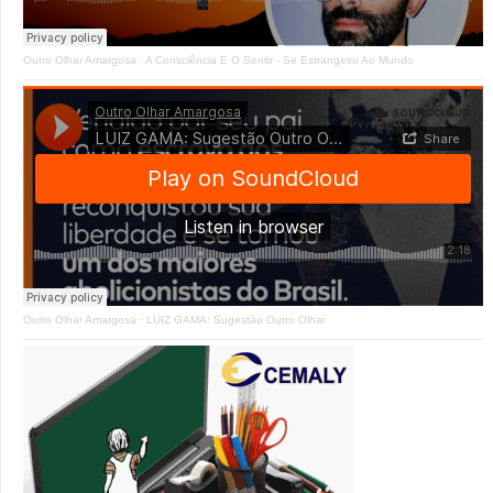
Outro Olhar Amargosa
·
A Consciência E O Sentir - Se Estrangeiro Ao Mundo
Outro Olhar Amargosa
·
LUIZ GAMA: Sugestão Outro Olhar