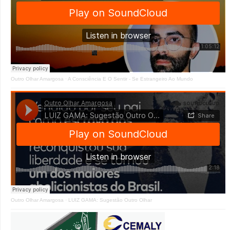
Outro Olhar Amargosa
·
A Consciência E O Sentir - Se Estrangeiro Ao Mundo
Outro Olhar Amargosa
·
LUIZ GAMA: Sugestão Outro Olhar