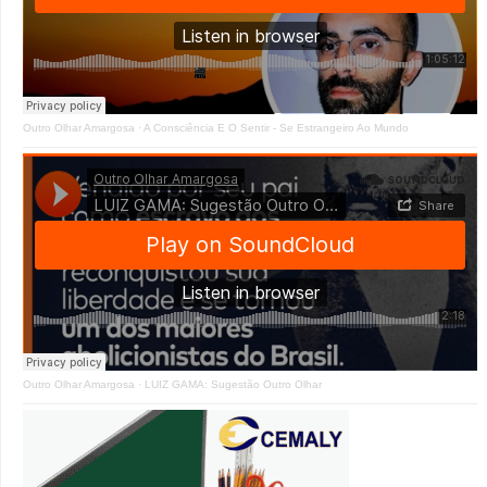
Outro Olhar Amargosa
·
A Consciência E O Sentir - Se Estrangeiro Ao Mundo
Outro Olhar Amargosa
·
LUIZ GAMA: Sugestão Outro Olhar