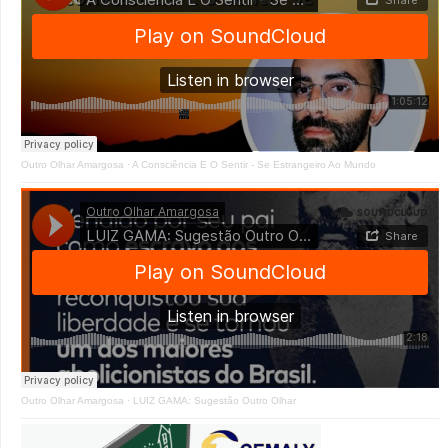
Outro Olhar Amargosa
·
A Consciência E O Sentir - Se Estrangeiro Ao Mundo
Outro Olhar Amargosa
·
LUIZ GAMA: Sugestão Outro Olhar