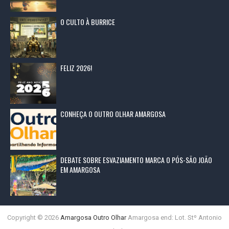
O CULTO À BURRICE
FELIZ 2026!
CONHEÇA O OUTRO OLHAR AMARGOSA
DEBATE SOBRE ESVAZIAMENTO MARCA O PÓS-SÃO JOÃO
EM AMARGOSA
Copyright ©
2026
Amargosa Outro Olhar
Amargosa end: Lot. Stº Antonio