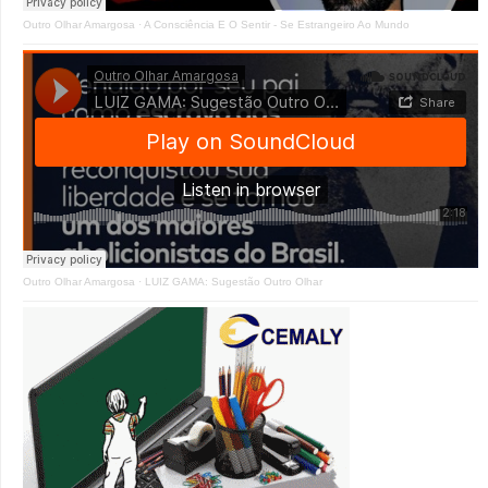
Outro Olhar Amargosa
·
A Consciência E O Sentir - Se Estrangeiro Ao Mundo
Outro Olhar Amargosa
·
LUIZ GAMA: Sugestão Outro Olhar