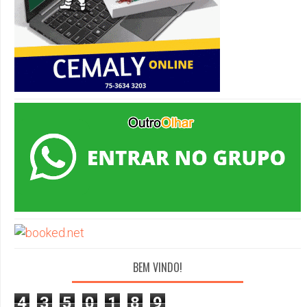
BEM VINDO!
4
3
5
0
1
8
9