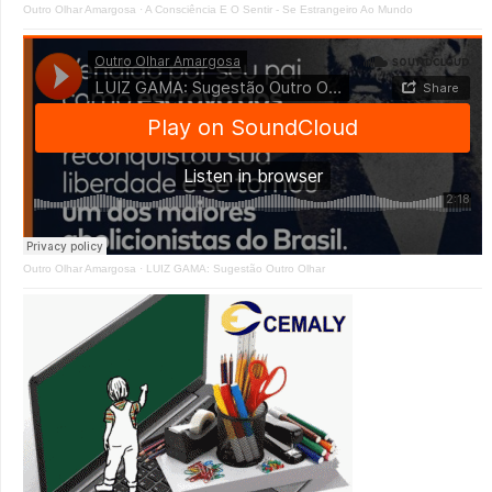
Outro Olhar Amargosa
·
A Consciência E O Sentir - Se Estrangeiro Ao Mundo
Outro Olhar Amargosa
·
LUIZ GAMA: Sugestão Outro Olhar