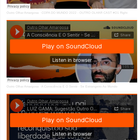
Outro Olhar Amargosa
·
COPA DO MUNDO 2022 - OUTRO OLHAR CAST #O1 Right
Outro Olhar Amargosa
·
A Consciência E O Sentir - Se Estrangeiro Ao Mundo