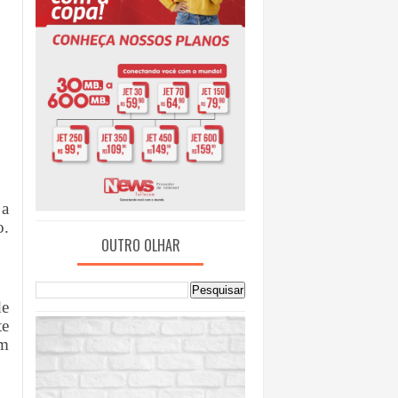
 a
o.
OUTRO OLHAR
de
te
em