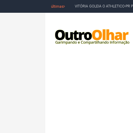
últimas
VITÓRIA GOLEIA O ATHLETICO-PR 
BAHIA TEM PIOR DESEMPENHO D
MILEI CHAMA LULA DE "LADRÃO E
ACM NETO LIDERA EM TODOS OS 
LEVARAM CELULARES: Prefeito e pres
CONVENÇÃO DO PT MARCA INÍCI
REDES SOCIAIS REFLETEM DISPU
AMARGOSA: CONFUSÃO EM ÓRGÃO 
OUTRO OLHAR SE SOLIDARIZA COM
CAMPEONATO DE 'GRAU' TERMIN
VÍTIMA DE HOMICÍDIO EM SALVA
5. DEUS, SENHOR DO TEMPO E DA 
JERÔNIMO LIDERA REJEIÇÃO NA B