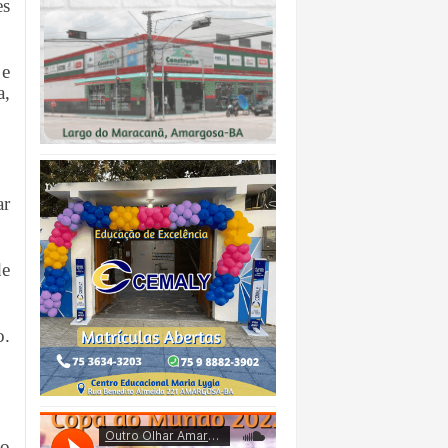
es
 e
a,
ar
de
o.
mo