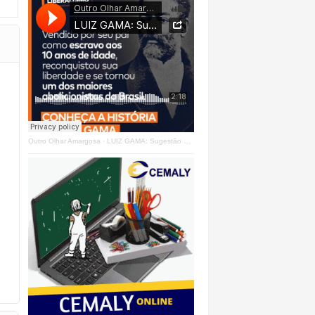
Outro Olhar Amargosa
·
LUIZ GAMA: Sugestão Outro Olhar