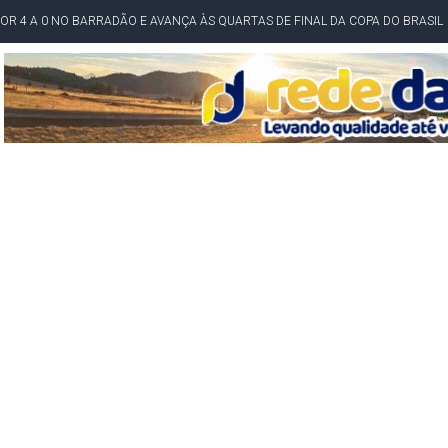
POR 4 A 0 NO BARRADÃO E AVANÇA ÀS QUARTAS DE FINAL DA COPA DO BRASIL
O NORDESTE NO ENSINO MÉDIO E LANTERNA NACIONAL NO ENSINO FUNDAME
 CORRUPTO" E ELEVA TENSÃO DIPLOMÁTICA ENTRE BRASIL E ARGENTINA
CENÁRIOS DA NOVA PESQUISA PARANÁ PARA O GOVERNO DA BAHIA
idente de Câmara são furtados em convenção do PT na Bahia
O DA CAMPANHA DE JERÔNIMO COM DISCURSO MODERADO DE LULA
TA PELO GOVERNO DA BAHIA COM VANTAGEM PARA ACM NETO EM ENQUETES
PÚBLICO TERMINA COM MULHER DETIDA COM FACA TIPO PEIXEIRA
 A PRÓ LYGIA E FAMILIARES PELO FALECIMENTO DO SR. CORI
A COM HOMEM MORTO A TIROS EM SALVADOR
DOR, LORAN PRAZERES FOI MORADOR DE AMARGOSA E ESTUDANTE DA UFRB
INFINITA MISERICÓRDIA
AHIA COM 40%; ACM NETO TEM 30%, DIZ PESQUISA