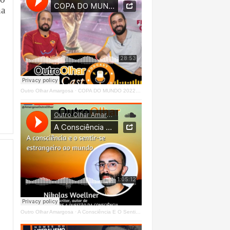
na
Outro Olhar Amargosa
·
COPA DO MUNDO 2022 - OUTRO OLHAR CAST #O1 Right
Outro Olhar Amargosa
·
A Consciência E O Sentir - Se Estrangeiro Ao Mundo