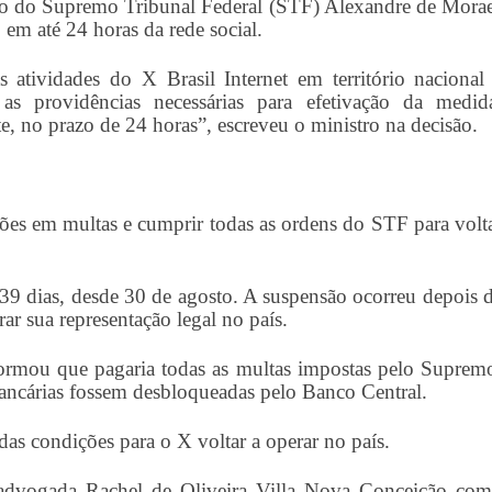
tro do Supremo Tribunal Federal (STF) Alexandre de Mora
 em até 24 horas da rede social.
 atividades do X Brasil Internet em território nacional
s providências necessárias para efetivação da medid
, no prazo de 24 horas”, escreveu o ministro na decisão.
es em multas e cumprir todas as ordens do STF para volt
r 39 dias, desde 30 de agosto. A suspensão ocorreu depois 
ar sua representação legal no país.
ormou que pagaria todas as multas impostas pelo Suprem
bancárias fossem desbloqueadas pelo Banco Central.
as condições para o X voltar a operar no país.
advogada Rachel de Oliveira Villa Nova Conceição co