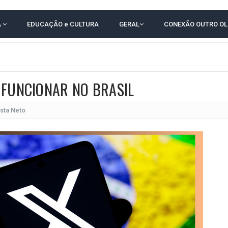
RICA SOBRE JERÔNIMO, MAS CENÁRIO SEGUE INDEFINIDO
A
EDUCAÇÃO e CULTURA
GERAL
CONEXÃO OUTRO O
 EM CALÇADAS E COBRA MAIS ACESSIBILIDADE EM AMARGOSA
 ELEITORES DO QUE HABITANTES; MUNIZ FERREIRA ESTÁ ENTRE ELAS
TODAS AS CRIANÇAS RECEBEM ALTA E PASSAM BEM APÓS ACIDENTE EM VARZED
 FUNCIONAR NO BRASIL
TAM TECNICAMENTE NO 2º TURNO, DIZ PESQUISA
 EM JOGO PEGADO NA ARENA FONTE NOVA
sta Neto
ÇA ELEITORAL REALIZA SIMULAÇÃO DE VOTAÇÃO