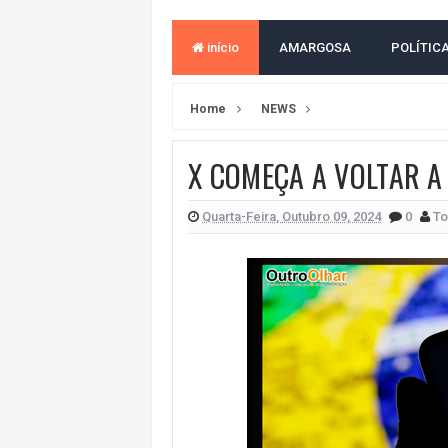
ACM NETO ABRE VANTAGEM NUMÉ
início
AMARGOSA
POLÍTIC
MORADOR DENUNCIA OBSTÁCULOS
BAHIA TEM 23 CIDADES COM MAIS
Home
NEWS
VAN ESCOLAR CAI EM RIO, MAS 
X COMEÇA A VOLTAR A
LULA E FLÁVIO BOLSONARO EMPA
BAHIA E CORINTHIANS EMPATAM
Quarta-Feira, Outubro 09, 2024
0
To
NO CENTRO DE AMARGOSA, JUSTI