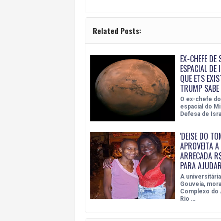
Related Posts:
EX-CHEFE DE
ESPACIAL DE 
QUE ETS EXIS
TRUMP SABE 
O ex-chefe do 
espacial do Mi
Defesa de Isra
'DEISE DO TO
APROVEITA A 
ARRECADA R$
PARA AJUDAR
A universitári
Gouveia, mora
Complexo do 
Rio …