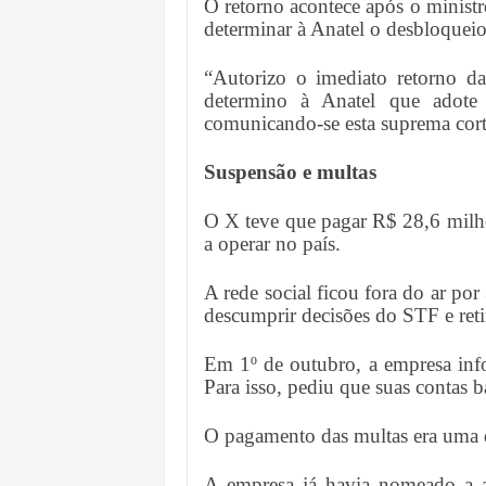
O retorno acontece após o minis
determinar à Anatel o desbloqueio
“Autorizo o imediato retorno das
determino à Anatel que adote a
comunicando-se esta suprema corte
Suspensão e multas
O X teve que pagar R$ 28,6 milhõ
a operar no país.
A rede social ficou fora do ar po
descumprir decisões do STF e retir
Em 1º de outubro, a empresa inf
Para isso, pediu que suas contas 
O pagamento das multas era uma d
A empresa já havia nomeado a 