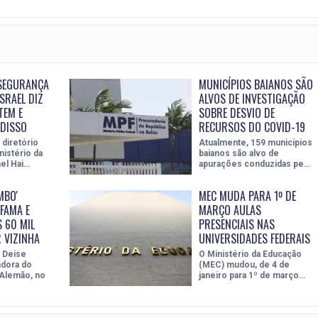
 SEGURANÇA
MUNICÍPIOS BAIANOS SÃO
ISRAEL DIZ
ALVOS DE INVESTIGAÇÃO
TEM E
SOBRE DESVIO DE
DISSO
RECURSOS DO COVID-19
diretório
Atualmente, 159 municípios
nistério da
baianos são alvo de
el Hai…
apurações conduzidas pe…
MBO'
MEC MUDA PARA 1º DE
FAMA E
MARÇO AULAS
 60 MIL
PRESENCIAIS NAS
 VIZINHA
UNIVERSIDADES FEDERAIS
a Deise
O Ministério da Educação
dora do
(MEC) mudou, de 4 de
Alemão, no
janeiro para 1º de março…