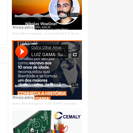
Outro Olhar Amargosa
·
A Consciência E O Sentir - Se Estrangeiro Ao Mundo
Outro Olhar Amargosa
·
LUIZ GAMA: Sugestão Outro Olhar