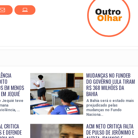
LÊNCIA
MUDANÇAS NO FUNDEB
OITO
DO GOVERNO LULA TIRAM
OS EM MENOS
R$ 368 MILHÕES DA
 EM JEQUIÉ
BAHIA
e Jequié teve
A Bahia será o estado mais
emana
prejudicado pelas
iolência, …
mudanças no Fundo
Naciona…
L CRITICA
ACM NETO CRITICA FALTA
 E DEFENDE
DE PULSO DE JERÔNIMO E