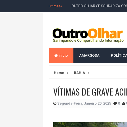
últimas
OUTRO OLHAR SE SOLIDARIZA COM
CAMPEONATO DE 'GRAU' TERMIN
VÍTIMA DE HOMICÍDIO EM SALVA
5. DEUS, SENHOR DO TEMPO E DA 
JERÔNIMO LIDERA REJEIÇÃO NA B
início
AMARGOSA
POLÍTIC
ACM NETO ABRE VANTAGEM NUMÉ
MORADOR DENUNCIA OBSTÁCULOS
Home
BAHIA
BAHIA TEM 23 CIDADES COM MAIS
VAN ESCOLAR CAI EM RIO, MAS 
VÍTIMAS DE GRAVE ACI
LULA E FLÁVIO BOLSONARO EMPA
Segunda-Feira, Janeiro 20, 2025
0
BAHIA E CORINTHIANS EMPATAM
VITÓRIA PERDE PARA O REMO E S
ELEIÇÕES NA BAHIA: PSOL E RED