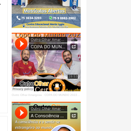
.
Outro Olhar Amargosa
·
COPA DO MUNDO 2022 - OUTRO OLHAR CAST #O1 Right