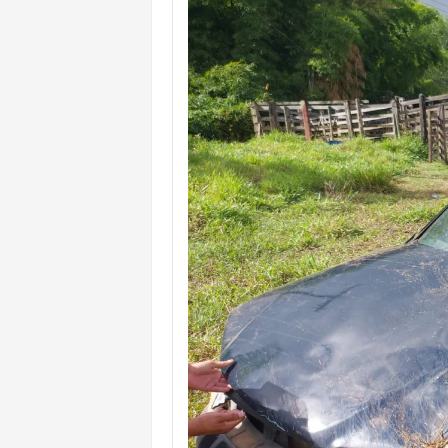
DEFENSORIA PÚBLICA REALIZA M
MILEI CHAMA LULA DE "LADRÃO E
ACM NETO LIDERA EM TODOS OS 
LEVARAM CELULARES: Prefeito e pres
CONVENÇÃO DO PT MARCA INÍCI
REDES SOCIAIS REFLETEM DISPU
AMARGOSA: CONFUSÃO EM ÓRGÃO 