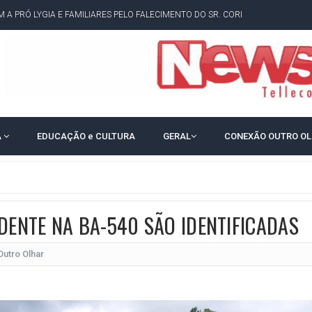
 A PRÓ LYGIA E FAMILIARES PELO FALECIMENTO DO SR. CORI
A COM HOMEM MORTO A TIROS EM SALVADOR
DOR, LORAN PRAZERES FOI MORADOR DE AMARGOSA E ESTUDANTE DA UFRB
INFINITA MISERICÓRDIA
AHIA COM 40%; ACM NETO TEM 30%, DIZ PESQUISA
A
EDUCAÇÃO e CULTURA
GERAL
CONEXÃO OUTRO O
RICA SOBRE JERÔNIMO, MAS CENÁRIO SEGUE INDEFINIDO
 EM CALÇADAS E COBRA MAIS ACESSIBILIDADE EM AMARGOSA
 ELEITORES DO QUE HABITANTES; MUNIZ FERREIRA ESTÁ ENTRE ELAS
TODAS AS CRIANÇAS RECEBEM ALTA E PASSAM BEM APÓS ACIDENTE EM VARZED
DENTE NA BA-540 SÃO IDENTIFICADAS
TAM TECNICAMENTE NO 2º TURNO, DIZ PESQUISA
Outro Olhar
 EM JOGO PEGADO NA ARENA FONTE NOVA
E COMPLICA NA TABELA DO BRASILEIRÃO
E OFICIALIZAM CHAPA PURA COM RONALDO MANSUR E MEIRE REIS