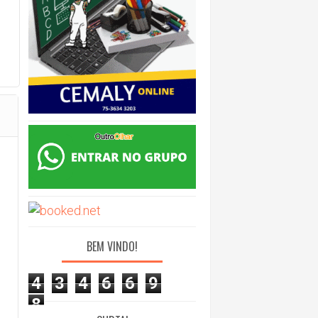
BEM VINDO!
4
3
4
6
6
9
8