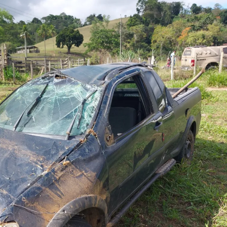
UTIRÃO GRATUITO DE DNA EM AMARGOSA PARA RECONHECIMENTO DE PATERN
 CORRUPTO" E ELEVA TENSÃO DIPLOMÁTICA ENTRE BRASIL E ARGENTINA
CENÁRIOS DA NOVA PESQUISA PARANÁ PARA O GOVERNO DA BAHIA
idente de Câmara são furtados em convenção do PT na Bahia
O DA CAMPANHA DE JERÔNIMO COM DISCURSO MODERADO DE LULA
TA PELO GOVERNO DA BAHIA COM VANTAGEM PARA ACM NETO EM ENQUETES
PÚBLICO TERMINA COM MULHER DETIDA COM FACA TIPO PEIXEIRA