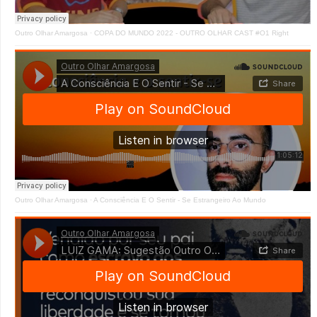
Outro Olhar Amargosa
·
COPA DO MUNDO 2022 - OUTRO OLHAR CAST #O1 Right
Outro Olhar Amargosa
·
A Consciência E O Sentir - Se Estrangeiro Ao Mundo