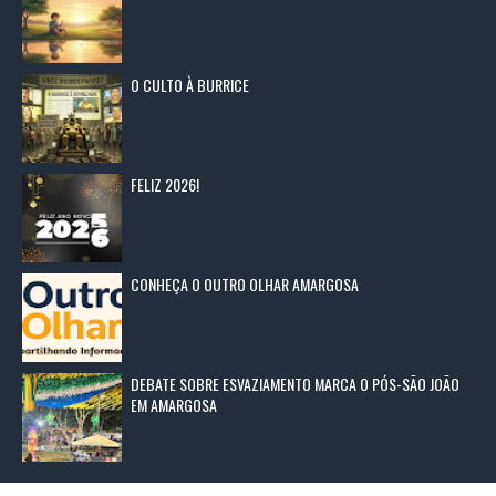
O CULTO À BURRICE
FELIZ 2026!
CONHEÇA O OUTRO OLHAR AMARGOSA
DEBATE SOBRE ESVAZIAMENTO MARCA O PÓS-SÃO JOÃO
EM AMARGOSA