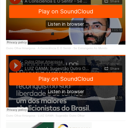
Outro Olhar Amargosa
·
A Consciência E O Sentir - Se Estrangeiro Ao Mundo
Outro Olhar Amargosa
·
LUIZ GAMA: Sugestão Outro Olhar