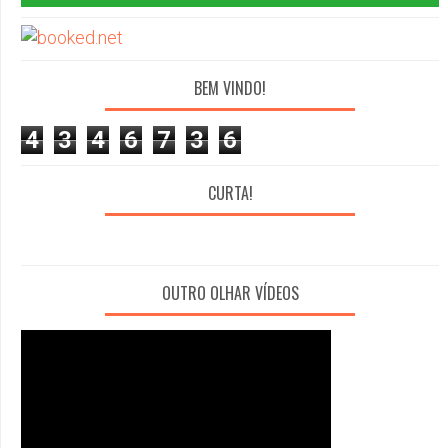
BEM VINDO!
4
3
4
6
7
3
6
CURTA!
OUTRO OLHAR VÍDEOS