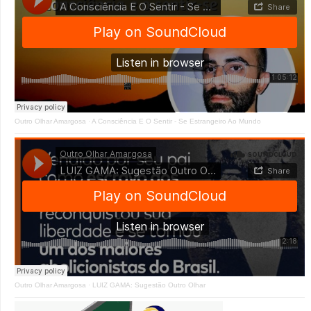
Outro Olhar Amargosa
·
A Consciência E O Sentir - Se Estrangeiro Ao Mundo
Outro Olhar Amargosa
·
LUIZ GAMA: Sugestão Outro Olhar