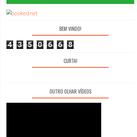
BEM VINDO!
4
3
5
0
6
6
8
CURTA!
OUTRO OLHAR VÍDEOS