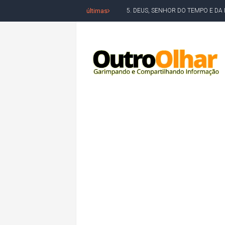
últimas
5. DEUS, SENHOR DO TEMPO E DA 
JERÔNIMO LIDERA REJEIÇÃO NA B
ACM NETO ABRE VANTAGEM NUMÉ
MORADOR DENUNCIA OBSTÁCULOS
BAHIA TEM 23 CIDADES COM MAIS
VAN ESCOLAR CAI EM RIO, MAS 
LULA E FLÁVIO BOLSONARO EMPA
BAHIA E CORINTHIANS EMPATAM
VITÓRIA PERDE PARA O REMO E S
ELEIÇÕES NA BAHIA: PSOL E RED
DEFENSORIA PÚBLICA REALIZA M
MILEI CHAMA LULA DE "LADRÃO E
ACM NETO LIDERA EM TODOS OS 