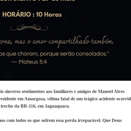
s sinceros sentimentos aos familiares e amigos de Manoel Alves
 residente em Amargosa, vítima fatal de um trágico acidente ocorri
o trecho da BR-116, em Jaguaquara.
mos com todos os que sofrem essa perda irreparável. Que Deus