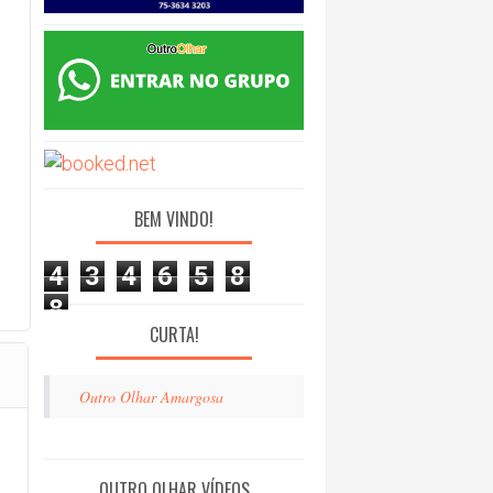
BEM VINDO!
4
3
4
6
5
8
8
CURTA!
Outro Olhar Amargosa
OUTRO OLHAR VÍDEOS