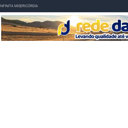
INFINITA MISERICÓRDIA
AHIA COM 40%; ACM NETO TEM 30%, DIZ PESQUISA
RICA SOBRE JERÔNIMO, MAS CENÁRIO SEGUE INDEFINIDO
 EM CALÇADAS E COBRA MAIS ACESSIBILIDADE EM AMARGOSA
 ELEITORES DO QUE HABITANTES; MUNIZ FERREIRA ESTÁ ENTRE ELAS
TODAS AS CRIANÇAS RECEBEM ALTA E PASSAM BEM APÓS ACIDENTE EM VARZED
TAM TECNICAMENTE NO 2º TURNO, DIZ PESQUISA
 EM JOGO PEGADO NA ARENA FONTE NOVA
E COMPLICA NA TABELA DO BRASILEIRÃO
E OFICIALIZAM CHAPA PURA COM RONALDO MANSUR E MEIRE REIS
UTIRÃO GRATUITO DE DNA EM AMARGOSA PARA RECONHECIMENTO DE PATERN
 CORRUPTO" E ELEVA TENSÃO DIPLOMÁTICA ENTRE BRASIL E ARGENTINA
CENÁRIOS DA NOVA PESQUISA PARANÁ PARA O GOVERNO DA BAHIA