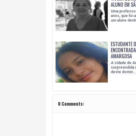
ALUNO EM SÃ
Uma professor
anos, que foi 
um aluno dent
ESTUDANTE D
ENCONTRADA
AMARGOSA
A cidade de A
surpreendida 
deste domin…
0 Comments: