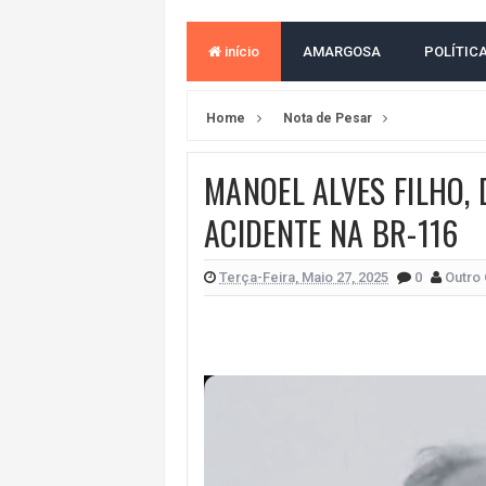
LEVARAM CELULARES: Prefeito e pres
início
AMARGOSA
POLÍTIC
CONVENÇÃO DO PT MARCA INÍCI
REDES SOCIAIS REFLETEM DISPU
Home
Nota de Pesar
AMARGOSA: CONFUSÃO EM ÓRGÃO 
MANOEL ALVES FILHO,
OUTRO OLHAR SE SOLIDARIZA COM
ACIDENTE NA BR-116
CAMPEONATO DE 'GRAU' TERMIN
VÍTIMA DE HOMICÍDIO EM SALVA
Terça-Feira, Maio 27, 2025
0
Outro 