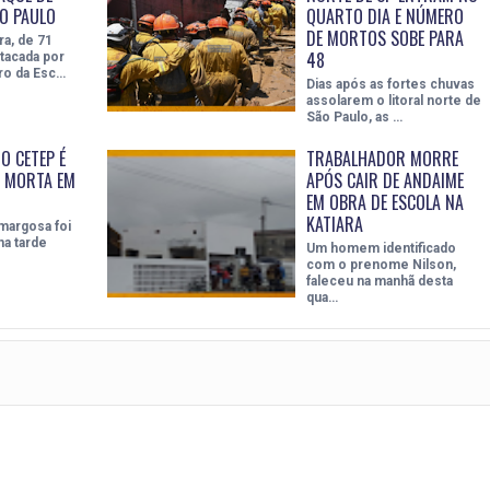
O PAULO
QUARTO DIA E NÚMERO
DE MORTOS SOBE PARA
a, de 71
48
atacada por
ro da Esc…
Dias após as fortes chuvas
assolarem o litoral norte de
São Paulo, as …
O CETEP É
TRABALHADOR MORRE
 MORTA EM
APÓS CAIR DE ANDAIME
EM OBRA DE ESCOLA NA
KATIARA
margosa foi
na tarde
Um homem identificado
com o prenome Nilson,
faleceu na manhã desta
qua…