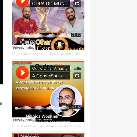
Outro Olhar Amargosa
·
COPA DO MUNDO 2022 - OUTRO OLHAR CAST #O1 Right
do
Outro Olhar Amargosa
·
A Consciência E O Sentir - Se Estrangeiro Ao Mundo