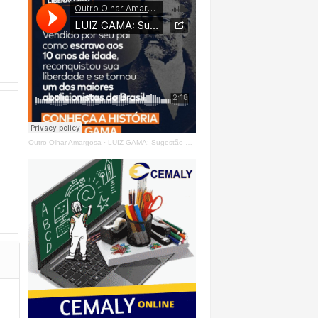
Outro Olhar Amargosa
·
LUIZ GAMA: Sugestão Outro Olhar