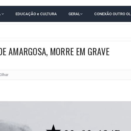
idente de Câmara são furtados em convenção do PT na Bahia
A
EDUCAÇÃO e CULTURA
GERAL
CONEXÃO OUTRO O
O DA CAMPANHA DE JERÔNIMO COM DISCURSO MODERADO DE LULA
TA PELO GOVERNO DA BAHIA COM VANTAGEM PARA ACM NETO EM ENQUETES
PÚBLICO TERMINA COM MULHER DETIDA COM FACA TIPO PEIXEIRA
 DE AMARGOSA, MORRE EM GRAVE
 A PRÓ LYGIA E FAMILIARES PELO FALECIMENTO DO SR. CORI
A COM HOMEM MORTO A TIROS EM SALVADOR
DOR, LORAN PRAZERES FOI MORADOR DE AMARGOSA E ESTUDANTE DA UFRB
Olhar