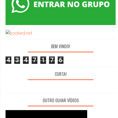
BEM VINDO!
4
3
4
7
1
7
6
CURTA!
OUTRO OLHAR VÍDEOS