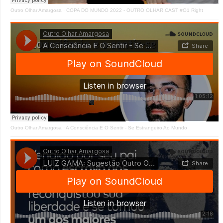
Outro Olhar Amargosa
·
COPA DO MUNDO 2022 - OUTRO OLHAR CAST #O1 Right
Outro Olhar Amargosa
·
A Consciência E O Sentir - Se Estrangeiro Ao Mundo