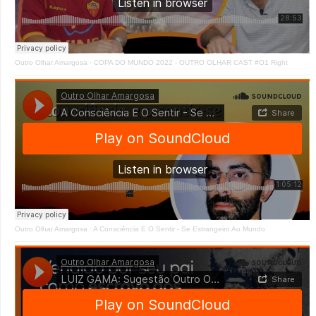
Outro Olhar Amargosa
·
COPA DO MUNDO 2022 - OUTRO OLHAR CAST #O1 Right
Outro Olhar Amargosa
·
A Consciência E O Sentir - Se Estrangeiro Ao Mundo