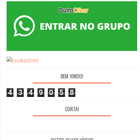
BEM VINDO!
4
3
4
9
0
5
8
CURTA!