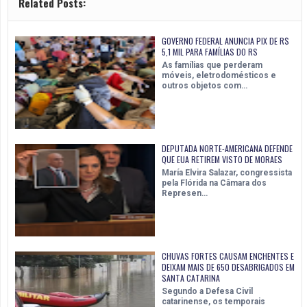
Related Posts:
GOVERNO FEDERAL ANUNCIA PIX DE R$
5,1 MIL PARA FAMÍLIAS DO RS
As famílias que perderam
móveis, eletrodomésticos e
outros objetos com…
DEPUTADA NORTE-AMERICANA DEFENDE
QUE EUA RETIREM VISTO DE MORAES
María Elvira Salazar, congressista
pela Flórida na Câmara dos
Represen…
CHUVAS FORTES CAUSAM ENCHENTES E
DEIXAM MAIS DE 650 DESABRIGADOS EM
SANTA CATARINA
Segundo a Defesa Civil
catarinense, os temporais