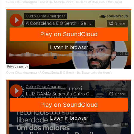
Outro Olhar Amargosa
·
COPA DO MUNDO 2022 - OUTRO OLHAR CAST #O1 Right
Outro Olhar Amargosa
·
A Consciência E O Sentir - Se Estrangeiro Ao Mundo