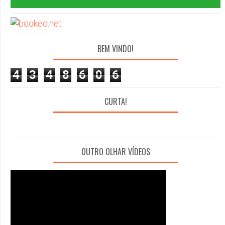
BEM VINDO!
4
3
4
8
6
0
6
CURTA!
OUTRO OLHAR VÍDEOS