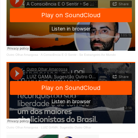
Outro Olhar Amargosa
·
A Consciência E O Sentir - Se Estrangeiro Ao Mundo
Outro Olhar Amargosa
·
LUIZ GAMA: Sugestão Outro Olhar