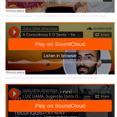
Outro Olhar Amargosa
·
COPA DO MUNDO 2022 - OUTRO OLHAR CAST #O1 Right
Outro Olhar Amargosa
·
A Consciência E O Sentir - Se Estrangeiro Ao Mundo