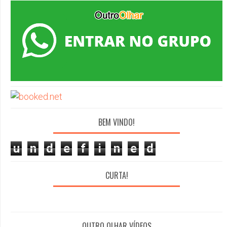
BEM VINDO!
u
n
d
e
f
i
n
e
d
CURTA!
OUTRO OLHAR VÍDEOS