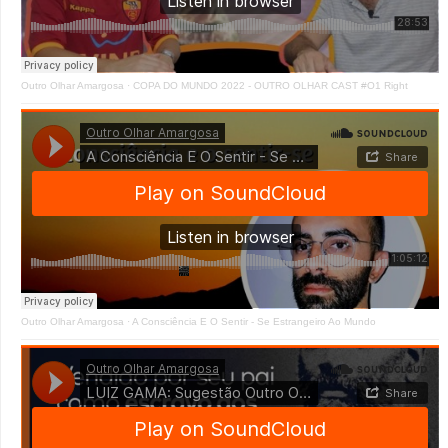
Outro Olhar Amargosa
·
COPA DO MUNDO 2022 - OUTRO OLHAR CAST #O1 Right
Outro Olhar Amargosa
·
A Consciência E O Sentir - Se Estrangeiro Ao Mundo