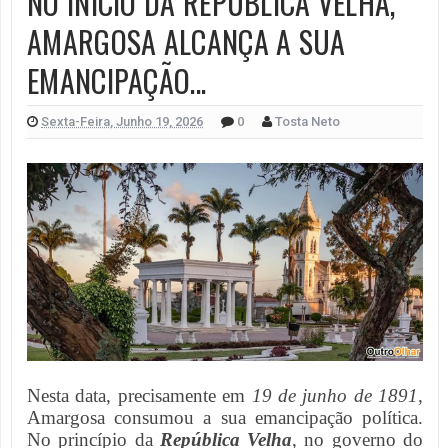
NO INÍCIO DA REPÚBLICA VELHA,
AMARGOSA ALCANÇA A SUA
EMANCIPAÇÃO...
Sexta-Feira, Junho 19, 2026
0
Tosta Neto
Nesta data, precisamente em
19 de junho de 1891
,
Amargosa consumou a sua emancipação política.
No princípio da
República Velha
, no governo do