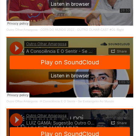
Outro Olhar Amargosa
·
COPA DO MUNDO 2022 - OUTRO OLHAR CAST #O1 Right
Outro Olhar Amargosa
·
A Consciência E O Sentir - Se Estrangeiro Ao Mundo