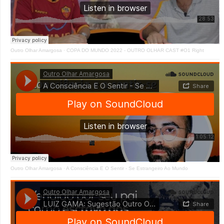
Outro Olhar Amargosa
·
COPA DO MUNDO 2022 - OUTRO OLHAR CAST #O1 Right
Outro Olhar Amargosa
·
A Consciência E O Sentir - Se Estrangeiro Ao Mundo