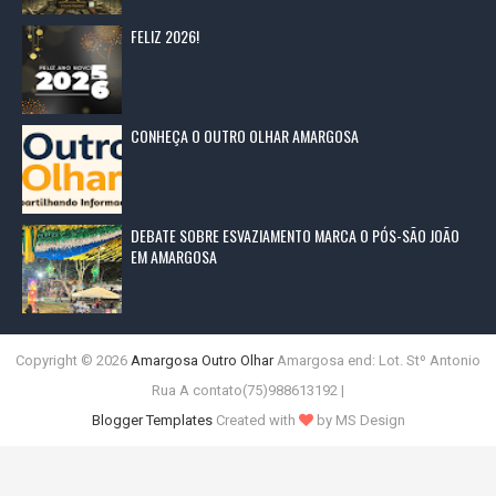
FELIZ 2026!
CONHEÇA O OUTRO OLHAR AMARGOSA
DEBATE SOBRE ESVAZIAMENTO MARCA O PÓS-SÃO JOÃO
EM AMARGOSA
Copyright ©
2026
Amargosa Outro Olhar
Amargosa end: Lot. Stº Antonio
Rua A contato(75)988613192 |
Blogger Templates
Created with
by MS Design