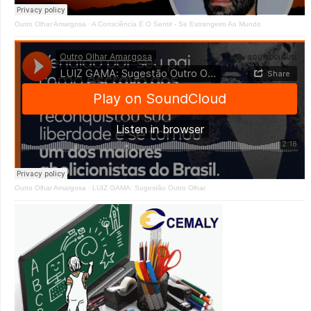
Outro Olhar Amargosa
·
A Consciência E O Sentir - Se Estrangeiro Ao Mundo
Outro Olhar Amargosa
·
LUIZ GAMA: Sugestão Outro Olhar