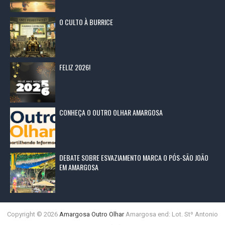
O CULTO À BURRICE
FELIZ 2026!
CONHEÇA O OUTRO OLHAR AMARGOSA
DEBATE SOBRE ESVAZIAMENTO MARCA O PÓS-SÃO JOÃO
EM AMARGOSA
Copyright ©
2026
Amargosa Outro Olhar
Amargosa end: Lot. Stº Antonio