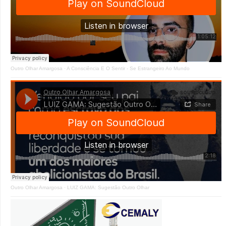
Outro Olhar Amargosa
·
A Consciência E O Sentir - Se Estrangeiro Ao Mundo
Outro Olhar Amargosa
·
LUIZ GAMA: Sugestão Outro Olhar