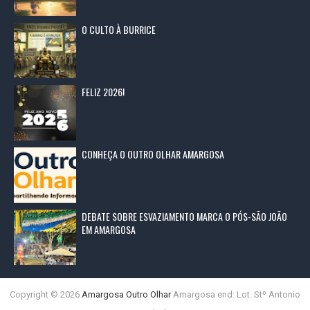
O CULTO À BURRICE
FELIZ 2026!
CONHEÇA O OUTRO OLHAR AMARGOSA
DEBATE SOBRE ESVAZIAMENTO MARCA O PÓS-SÃO JOÃO
EM AMARGOSA
Copyright ©
2026
Amargosa Outro Olhar
Amargosa end: Lot. Stº Antonio