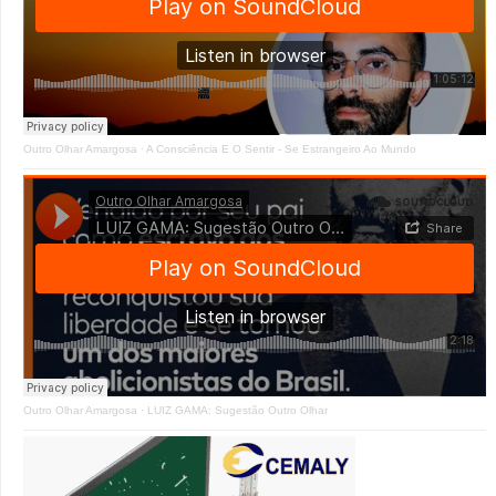
Outro Olhar Amargosa
·
A Consciência E O Sentir - Se Estrangeiro Ao Mundo
Outro Olhar Amargosa
·
LUIZ GAMA: Sugestão Outro Olhar