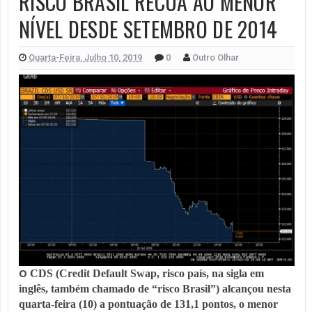
RISCO BRASIL RECUA AO MENOR
NÍVEL DESDE SETEMBRO DE 2014
Quarta-Feira, Julho 10, 2019
0
Outro Olhar
O
 CDS (Credit Default Swap, risco país, na sigla em 
inglês, também chamado de “risco Brasil”) alcançou nesta 
quarta-feira (10) a pontuação de 131,1 pontos, o menor 