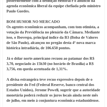
posteriormente com a definição eleitoral e o anúncio da 
agenda econômica liberal da equipe chefiada pelo ministro 
Paulo Guedes.

BOM HUMOR NO MERCADO 

Os agentes econômicos acompanham, com tom otimista, a 
votação da Previdência no plenário da Câmara. Mediante 
isso, o Ibovespa, principal índice da B3 (Bolsa de Valores 
de São Paulo), alcançou no pregão desta 4ª nova marca 
histórica intradiária, de 106.650 pontos.

Já o dólar norte-americano recuou ao patamar dos R$ 
3,70, negociado às 15h30 (no horário de Brasília) a R$ 
3,756, em queda acentuada de 1,31%.

A divisa estrangeira teve recuo expressivo depois de o 
presidente do Fed (Federal Reserve, banco central dos 
Estados Unidos), Jerome Powell, sugerir que a autoridade 
monetária poderá reduzir os juros locais ainda neste mês 
de julho, em meio à conjuntura econômica estadunidense.
