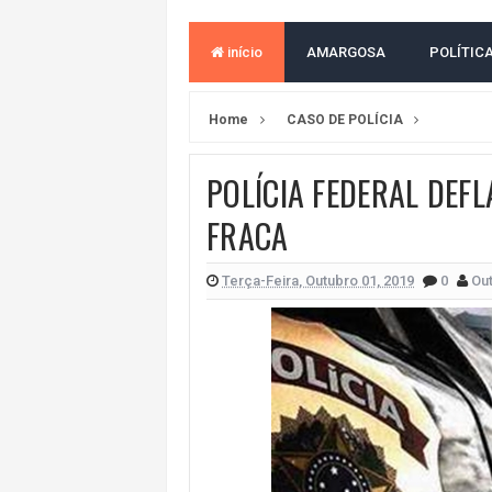
ACM NETO ABRE VANTAGEM NUMÉ
início
AMARGOSA
POLÍTIC
MORADOR DENUNCIA OBSTÁCULOS
BAHIA TEM 23 CIDADES COM MAIS
Home
CASO DE POLÍCIA
VAN ESCOLAR CAI EM RIO, MAS 
POLÍCIA FEDERAL DEF
LULA E FLÁVIO BOLSONARO EMPA
FRACA
BAHIA E CORINTHIANS EMPATAM
NO CENTRO DE AMARGOSA, JUSTI
Terça-Feira, Outubro 01, 2019
0
Out