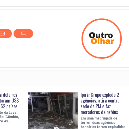
a doleiros
Ipirá: Grupo explode 2
taram US$
agências, atira contra
 52 países
sede da PM e faz
moradores de reféns
o da Lava
ão 'Câmbio,
Em uma madrugada de
re 43…
terror, duas agências
bancárias foram explodidas