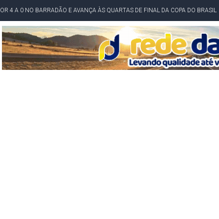
POR 4 A 0 NO BARRADÃO E AVANÇA ÀS QUARTAS DE FINAL DA COPA DO BRASIL
O NORDESTE NO ENSINO MÉDIO E LANTERNA NACIONAL NO ENSINO FUNDAME
 CORRUPTO" E ELEVA TENSÃO DIPLOMÁTICA ENTRE BRASIL E ARGENTINA
CENÁRIOS DA NOVA PESQUISA PARANÁ PARA O GOVERNO DA BAHIA
idente de Câmara são furtados em convenção do PT na Bahia
O DA CAMPANHA DE JERÔNIMO COM DISCURSO MODERADO DE LULA
TA PELO GOVERNO DA BAHIA COM VANTAGEM PARA ACM NETO EM ENQUETES
PÚBLICO TERMINA COM MULHER DETIDA COM FACA TIPO PEIXEIRA
 A PRÓ LYGIA E FAMILIARES PELO FALECIMENTO DO SR. CORI
A COM HOMEM MORTO A TIROS EM SALVADOR
DOR, LORAN PRAZERES FOI MORADOR DE AMARGOSA E ESTUDANTE DA UFRB
INFINITA MISERICÓRDIA
AHIA COM 40%; ACM NETO TEM 30%, DIZ PESQUISA