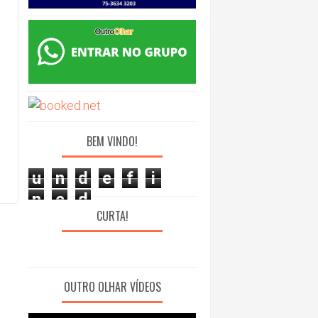
BEM VINDO!
u
n
d
e
f
i
n
e
d
CURTA!
OUTRO OLHAR VÍDEOS