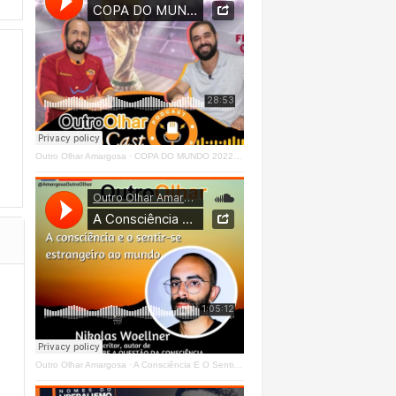
Outro Olhar Amargosa
·
COPA DO MUNDO 2022 - OUTRO OLHAR CAST #O1 Right
Outro Olhar Amargosa
·
A Consciência E O Sentir - Se Estrangeiro Ao Mundo