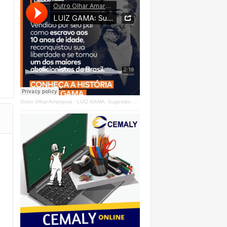
Outro Olhar Amargosa
·
LUIZ GAMA: Sugestão Outro Olhar