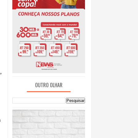
a
,
OUTRO OLHAR
a