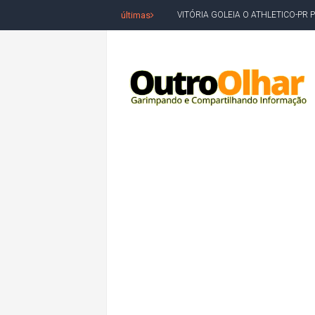
últimas
VITÓRIA GOLEIA O ATHLETICO-PR 
BAHIA TEM PIOR DESEMPENHO D
MILEI CHAMA LULA DE "LADRÃO E
ACM NETO LIDERA EM TODOS OS 
LEVARAM CELULARES: Prefeito e pres
CONVENÇÃO DO PT MARCA INÍCI
REDES SOCIAIS REFLETEM DISPU
AMARGOSA: CONFUSÃO EM ÓRGÃO 
OUTRO OLHAR SE SOLIDARIZA COM
CAMPEONATO DE 'GRAU' TERMIN
VÍTIMA DE HOMICÍDIO EM SALVA
5. DEUS, SENHOR DO TEMPO E DA 
JERÔNIMO LIDERA REJEIÇÃO NA B