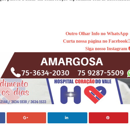
Outro Olhar Info no WhatsApp
Curta nossa página no Facebook👍
Siga nosso Instagram