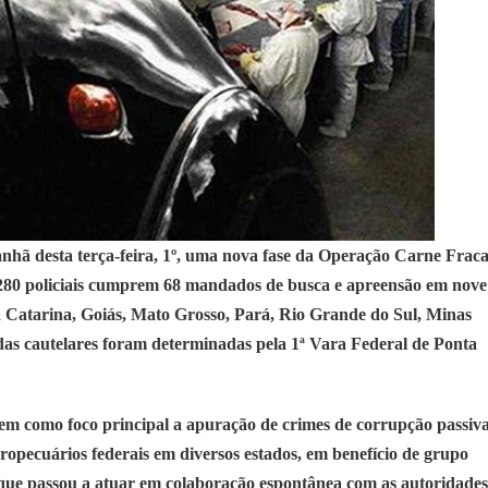
hã desta terça-feira, 1º, uma nova fase da
Operação Carne Frac
80 policiais cumprem 68 mandados de busca e apreensão em nove
a Catarina, Goiás, Mato Grosso, Pará, Rio Grande do Sul, Minas
das cautelares foram determinadas pela 1ª Vara Federal de Ponta
tem como foco principal a apuração de crimes de corrupção passiv
gropecuários federais em diversos estados, em benefício de grupo
 que passou a atuar em colaboração espontânea com as autoridades