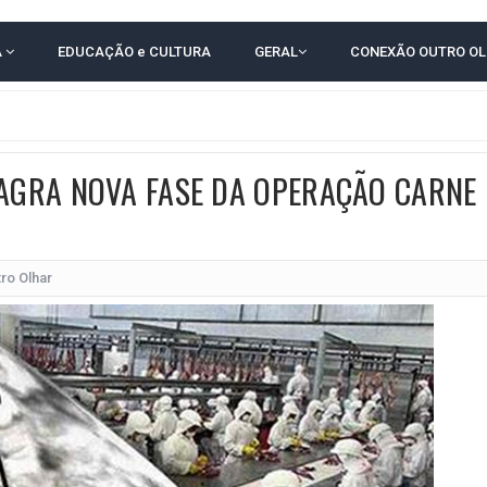
RICA SOBRE JERÔNIMO, MAS CENÁRIO SEGUE INDEFINIDO
A
EDUCAÇÃO e CULTURA
GERAL
CONEXÃO OUTRO O
 EM CALÇADAS E COBRA MAIS ACESSIBILIDADE EM AMARGOSA
 ELEITORES DO QUE HABITANTES; MUNIZ FERREIRA ESTÁ ENTRE ELAS
TODAS AS CRIANÇAS RECEBEM ALTA E PASSAM BEM APÓS ACIDENTE EM VARZED
LAGRA NOVA FASE DA OPERAÇÃO CARNE
TAM TECNICAMENTE NO 2º TURNO, DIZ PESQUISA
 EM JOGO PEGADO NA ARENA FONTE NOVA
ÇA ELEITORAL REALIZA SIMULAÇÃO DE VOTAÇÃO
ro Olhar