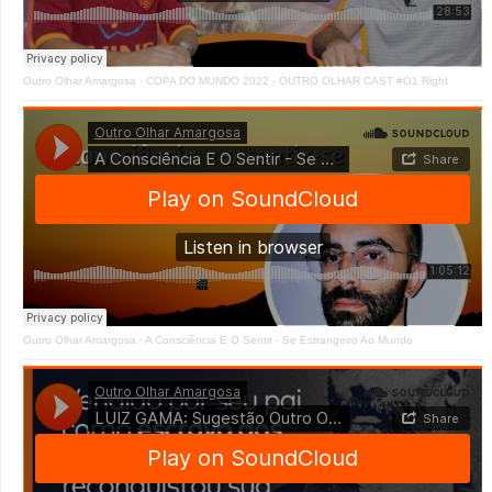
Outro Olhar Amargosa
·
COPA DO MUNDO 2022 - OUTRO OLHAR CAST #O1 Right
Outro Olhar Amargosa
·
A Consciência E O Sentir - Se Estrangeiro Ao Mundo