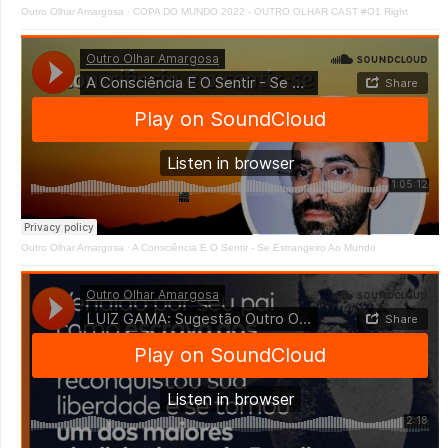
Outro Olhar Amargosa
·
COPA DO MUNDO 2022 - OUTRO OLHAR CAST #O1 Right
Outro Olhar Amargosa
·
A Consciência E O Sentir - Se Estrangeiro Ao Mundo