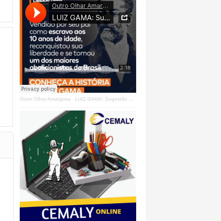
Outro Olhar Amargosa
·
LUIZ GAMA: Sugestão Outro Olhar