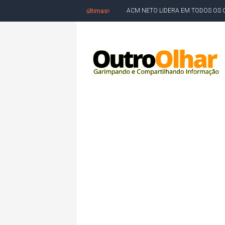
últimas
LEVARAM CELULARES: Prefeito e pres
CONVENÇÃO DO PT MARCA INÍCI
REDES SOCIAIS REFLETEM DISPU
AMARGOSA: CONFUSÃO EM ÓRGÃO 
OUTRO OLHAR SE SOLIDARIZA COM
CAMPEONATO DE 'GRAU' TERMIN
VÍTIMA DE HOMICÍDIO EM SALVA
5. DEUS, SENHOR DO TEMPO E DA 
JERÔNIMO LIDERA REJEIÇÃO NA B
ACM NETO ABRE VANTAGEM NUMÉ
MORADOR DENUNCIA OBSTÁCULOS
BAHIA TEM 23 CIDADES COM MAIS
VAN ESCOLAR CAI EM RIO, MAS 