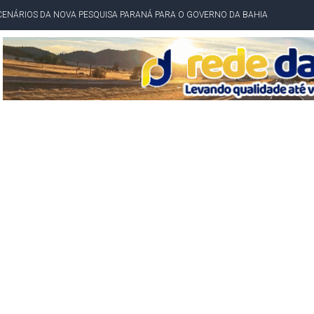
idente de Câmara são furtados em convenção do PT na Bahia
O DA CAMPANHA DE JERÔNIMO COM DISCURSO MODERADO DE LULA
TA PELO GOVERNO DA BAHIA COM VANTAGEM PARA ACM NETO EM ENQUETES
PÚBLICO TERMINA COM MULHER DETIDA COM FACA TIPO PEIXEIRA
 A PRÓ LYGIA E FAMILIARES PELO FALECIMENTO DO SR. CORI
A COM HOMEM MORTO A TIROS EM SALVADOR
DOR, LORAN PRAZERES FOI MORADOR DE AMARGOSA E ESTUDANTE DA UFRB
INFINITA MISERICÓRDIA
AHIA COM 40%; ACM NETO TEM 30%, DIZ PESQUISA
RICA SOBRE JERÔNIMO, MAS CENÁRIO SEGUE INDEFINIDO
 EM CALÇADAS E COBRA MAIS ACESSIBILIDADE EM AMARGOSA
 ELEITORES DO QUE HABITANTES; MUNIZ FERREIRA ESTÁ ENTRE ELAS
TODAS AS CRIANÇAS RECEBEM ALTA E PASSAM BEM APÓS ACIDENTE EM VARZED