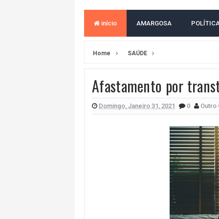
LULA E FLÁVIO BOLSONARO EMPA
início
AMARGOSA
POLÍTIC
BAHIA E CORINTHIANS EMPATAM
VITÓRIA PERDE PARA O REMO E S
Home
SAÚDE
ELEIÇÕES NA BAHIA: PSOL E RED
Afastamento por trans
DEFENSORIA PÚBLICA REALIZA M
MILEI CHAMA LULA DE "LADRÃO E
Domingo, Janeiro 31, 2021
0
Outro 
ACM NETO LIDERA EM TODOS OS 