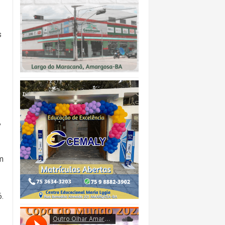
s
,
m
.