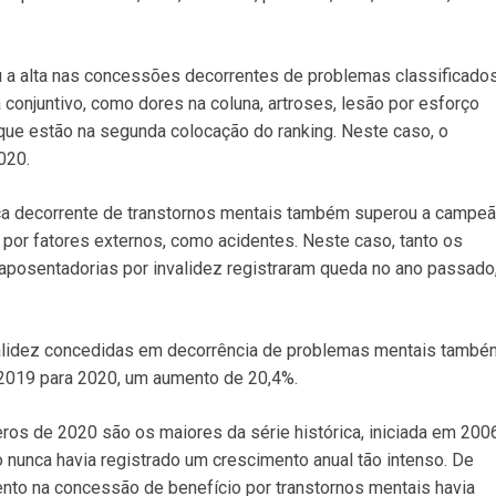
 a alta nas concessões decorrentes de problemas classificado
onjuntivo, como dores na coluna, artroses, lesão por esforço
, que estão na segunda colocação do ranking. Neste caso, o
020.
nça decorrente de transtornos mentais também superou a campeã
 por fatores externos, como acidentes. Neste caso, tanto os
 aposentadorias por invalidez registraram queda no ano passado
alidez concedidas em decorrência de problemas mentais també
e 2019 para 2020, um aumento de 20,4%.
ros de 2020 são os maiores da série histórica, iniciada em 2006
 nunca havia registrado um crescimento anual tão intenso. De
nto na concessão de benefício por transtornos mentais havia