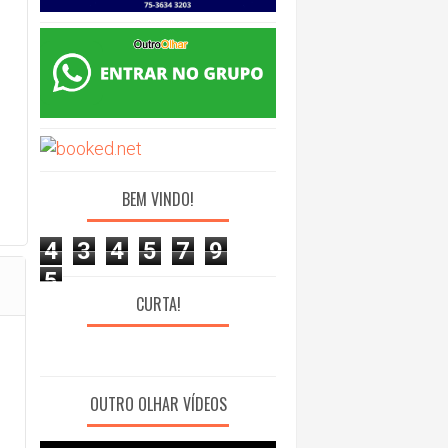
BEM VINDO!
4
3
4
5
7
9
5
CURTA!
OUTRO OLHAR VÍDEOS