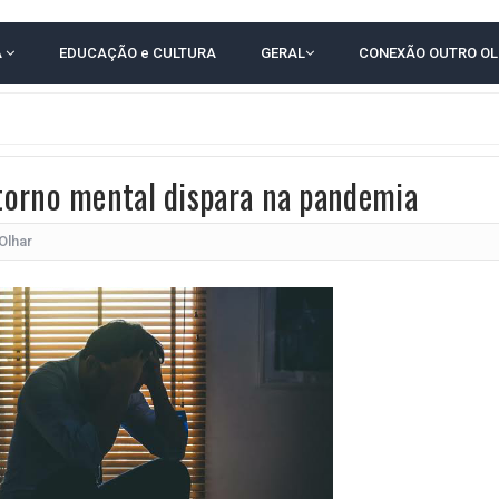
TAM TECNICAMENTE NO 2º TURNO, DIZ PESQUISA
A
EDUCAÇÃO e CULTURA
GERAL
CONEXÃO OUTRO O
 EM JOGO PEGADO NA ARENA FONTE NOVA
E COMPLICA NA TABELA DO BRASILEIRÃO
E OFICIALIZAM CHAPA PURA COM RONALDO MANSUR E MEIRE REIS
torno mental dispara na pandemia
UTIRÃO GRATUITO DE DNA EM AMARGOSA PARA RECONHECIMENTO DE PATERN
 CORRUPTO" E ELEVA TENSÃO DIPLOMÁTICA ENTRE BRASIL E ARGENTINA
Olhar
CENÁRIOS DA NOVA PESQUISA PARANÁ PARA O GOVERNO DA BAHIA