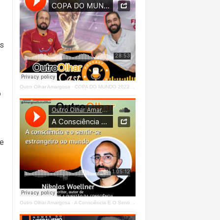
os
Outro Olhar Amargosa
·
COPA DO MUNDO 2022 - OUTRO OLHAR CAST #O1 Right
o
de
Outro Olhar Amargosa
·
A Consciência E O Sentir - Se Estrangeiro Ao Mundo