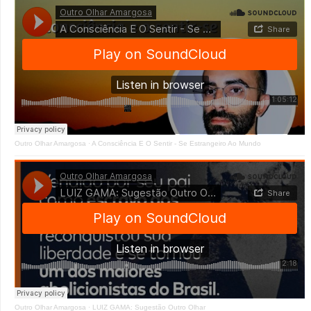
Outro Olhar Amargosa
·
A Consciência E O Sentir - Se Estrangeiro Ao Mundo
Outro Olhar Amargosa
·
LUIZ GAMA: Sugestão Outro Olhar