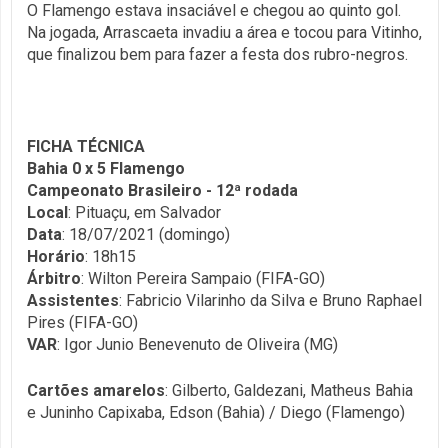
O Flamengo estava insaciável e chegou ao quinto gol.
Na jogada, Arrascaeta invadiu a área e tocou para Vitinho,
que finalizou bem para fazer a festa dos rubro-negros.
FICHA TÉCNICA
Bahia 0 x 5 Flamengo
Campeonato Brasileiro - 12ª rodada
Local
: Pituaçu, em Salvador
Data
: 18/07/2021 (domingo)
Horário
: 18h15
Árbitro
: Wilton Pereira Sampaio (FIFA-GO)
Assistentes
: Fabricio Vilarinho da Silva e Bruno Raphael
Pires (FIFA-GO)
VAR
: Igor Junio Benevenuto de Oliveira (MG)
Cartões amarelos
: Gilberto, Galdezani, Matheus Bahia
e Juninho Capixaba, Edson (Bahia) / Diego (Flamengo)