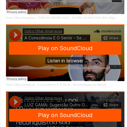
Outro Olhar Amargosa
·
COPA DO MUNDO 2022 - OUTRO OLHAR CAST #O1 Right
Outro Olhar Amargosa
·
A Consciência E O Sentir - Se Estrangeiro Ao Mundo