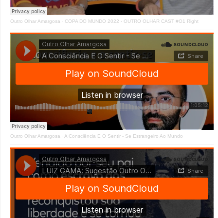
Outro Olhar Amargosa
·
COPA DO MUNDO 2022 - OUTRO OLHAR CAST #O1 Right
Outro Olhar Amargosa
·
A Consciência E O Sentir - Se Estrangeiro Ao Mundo