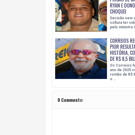
RYAN E DONO
CHOQUEI
Decisão veio 
soltura ter si
pelo ministr
CORREIOS RE
PIOR RESULT
HISTÓRIA, C
DE R$ 8,5 BI
Os Correios f
ano de 2025 
rombo de R$ 8
o …
0 Comments: