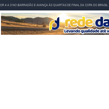
POR 4 A 0 NO BARRADÃO E AVANÇA ÀS QUARTAS DE FINAL DA COPA DO BRASIL
O NORDESTE NO ENSINO MÉDIO E LANTERNA NACIONAL NO ENSINO FUNDAME
 CORRUPTO" E ELEVA TENSÃO DIPLOMÁTICA ENTRE BRASIL E ARGENTINA
CENÁRIOS DA NOVA PESQUISA PARANÁ PARA O GOVERNO DA BAHIA
idente de Câmara são furtados em convenção do PT na Bahia
O DA CAMPANHA DE JERÔNIMO COM DISCURSO MODERADO DE LULA
TA PELO GOVERNO DA BAHIA COM VANTAGEM PARA ACM NETO EM ENQUETES
PÚBLICO TERMINA COM MULHER DETIDA COM FACA TIPO PEIXEIRA
 A PRÓ LYGIA E FAMILIARES PELO FALECIMENTO DO SR. CORI
A COM HOMEM MORTO A TIROS EM SALVADOR
DOR, LORAN PRAZERES FOI MORADOR DE AMARGOSA E ESTUDANTE DA UFRB
INFINITA MISERICÓRDIA
AHIA COM 40%; ACM NETO TEM 30%, DIZ PESQUISA