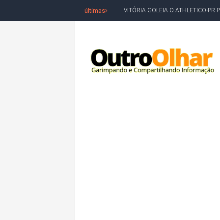
últimas
VITÓRIA GOLEIA O ATHLETICO-PR 
BAHIA TEM PIOR DESEMPENHO D
MILEI CHAMA LULA DE "LADRÃO E
ACM NETO LIDERA EM TODOS OS 
LEVARAM CELULARES: Prefeito e pres
CONVENÇÃO DO PT MARCA INÍCI
REDES SOCIAIS REFLETEM DISPU
AMARGOSA: CONFUSÃO EM ÓRGÃO 
OUTRO OLHAR SE SOLIDARIZA COM
CAMPEONATO DE 'GRAU' TERMIN
VÍTIMA DE HOMICÍDIO EM SALVA
5. DEUS, SENHOR DO TEMPO E DA 
JERÔNIMO LIDERA REJEIÇÃO NA B