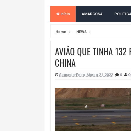
ACM NETO ABRE VANTAGEM NUMÉ
início
AMARGOSA
POLÍTIC
MORADOR DENUNCIA OBSTÁCULOS
BAHIA TEM 23 CIDADES COM MAIS
Home
NEWS
VAN ESCOLAR CAI EM RIO, MAS 
AVIÃO QUE TINHA 132
LULA E FLÁVIO BOLSONARO EMPA
CHINA
BAHIA E CORINTHIANS EMPATAM
NO CENTRO DE AMARGOSA, JUSTI
Segunda-Feira, Março 21, 2022
0
O