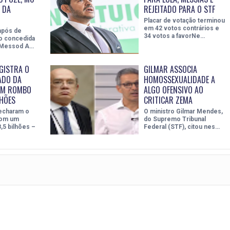
 DA
REJEITADO PARA O STF
Placar de votação terminou
em 42 votos contrários e
após de
34 votos a favorNe…
do concedida
o Messod A…
GISTRA O
GILMAR ASSOCIA
ADO DA
HOMOSSEXUALIDADE A
OM ROMBO
ALGO OFENSIVO AO
LHÕES
CRITICAR ZEMA
echaram o
O ministro Gilmar Mendes,
com um
do Supremo Tribunal
,5 bilhões –
Federal (STF), citou nes…