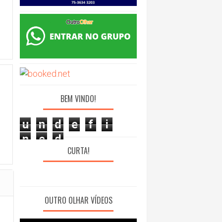
BEM VINDO!
u
n
d
e
f
i
n
e
d
CURTA!
OUTRO OLHAR VÍDEOS