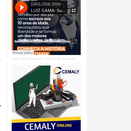
Outro Olhar Amargosa
·
LUIZ GAMA: Sugestão Outro Olhar
s
o
,