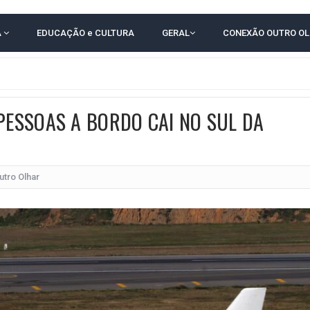
RICA SOBRE JERÔNIMO, MAS CENÁRIO SEGUE INDEFINIDO
A
EDUCAÇÃO e CULTURA
GERAL
CONEXÃO OUTRO O
 EM CALÇADAS E COBRA MAIS ACESSIBILIDADE EM AMARGOSA
 ELEITORES DO QUE HABITANTES; MUNIZ FERREIRA ESTÁ ENTRE ELAS
TODAS AS CRIANÇAS RECEBEM ALTA E PASSAM BEM APÓS ACIDENTE EM VARZED
 PESSOAS A BORDO CAI NO SUL DA
TAM TECNICAMENTE NO 2º TURNO, DIZ PESQUISA
 EM JOGO PEGADO NA ARENA FONTE NOVA
ÇA ELEITORAL REALIZA SIMULAÇÃO DE VOTAÇÃO
utro Olhar