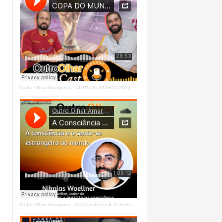
Outro Olhar Amargosa
·
COPA DO MUNDO 2022 - OUTRO OLHAR CAST #O1 Right
Outro Olhar Amargosa
·
A Consciência E O Sentir - Se Estrangeiro Ao Mundo