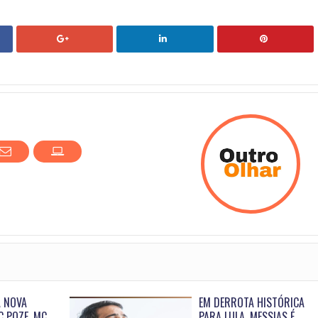
A NOVA
EM DERROTA HISTÓRICA
C POZE, MC
PARA LULA, MESSIAS É