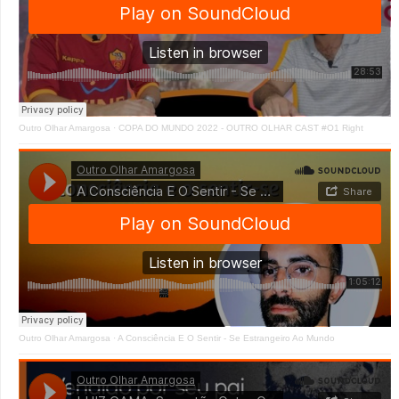
Outro Olhar Amargosa
·
COPA DO MUNDO 2022 - OUTRO OLHAR CAST #O1 Right
Outro Olhar Amargosa
·
A Consciência E O Sentir - Se Estrangeiro Ao Mundo