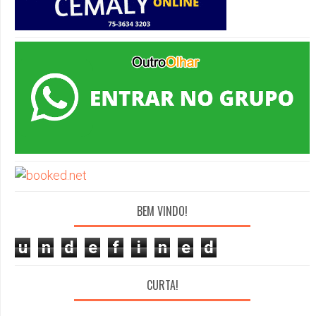
BEM VINDO!
u
n
d
e
f
i
n
e
d
CURTA!