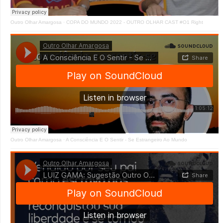
Outro Olhar Amargosa
·
COPA DO MUNDO 2022 - OUTRO OLHAR CAST #O1 Right
Outro Olhar Amargosa
·
A Consciência E O Sentir - Se Estrangeiro Ao Mundo