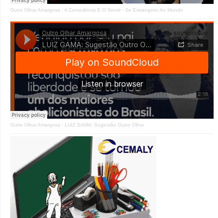
Outro Olhar Amargosa
·
A Consciência E O Sentir - Se Estrangeiro Ao Mundo
Outro Olhar Amargosa
·
LUIZ GAMA: Sugestão Outro Olhar