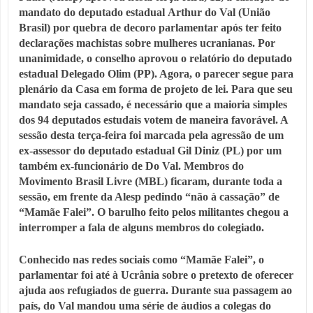
mandato do deputado estadual
Arthur do Val
(União
Brasil) por quebra de decoro parlamentar após ter feito
declarações machistas sobre mulheres ucranianas. Por
unanimidade, o conselho aprovou o relatório do deputado
estadual
Delegado Olim
(PP). Agora, o parecer segue para
plenário da Casa em forma de projeto de lei. Para que seu
mandato seja cassado, é necessário que a maioria simples
dos 94 deputados estudais votem de maneira favorável. A
sessão desta terça-feira foi marcada pela
agressão de um
ex-assessor
do deputado estadual
Gil Diniz
(PL) por um
também ex-funcionário de Do Val. Membros do
Movimento Brasil Livre (
MBL
) ficaram, durante toda a
sessão, em frente da Alesp pedindo “não à cassação” de
“Mamãe Falei”. O barulho feito pelos militantes chegou a
interromper a fala de alguns membros do colegiado.
Conhecido nas redes sociais como “Mamãe Falei”, o
parlamentar foi até à Ucrânia sobre o pretexto de oferecer
ajuda aos refugiados de guerra. Durante sua passagem ao
país, do Val mandou uma série de áudios a colegas do