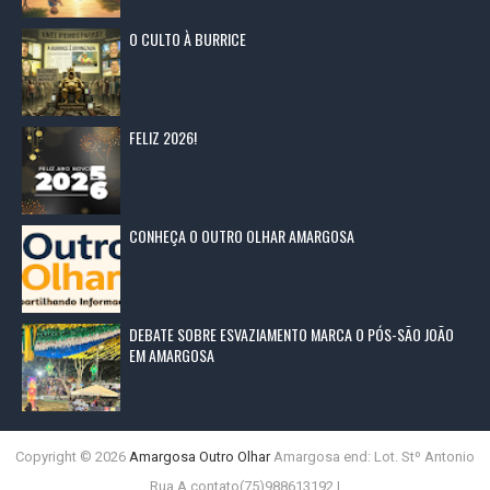
O CULTO À BURRICE
FELIZ 2026!
CONHEÇA O OUTRO OLHAR AMARGOSA
DEBATE SOBRE ESVAZIAMENTO MARCA O PÓS-SÃO JOÃO
EM AMARGOSA
Copyright ©
2026
Amargosa Outro Olhar
Amargosa end: Lot. Stº Antonio
Rua A contato(75)988613192 |