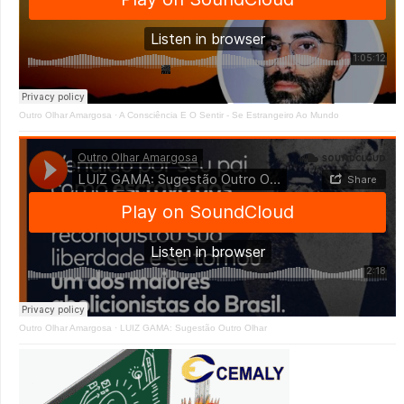
Outro Olhar Amargosa
·
A Consciência E O Sentir - Se Estrangeiro Ao Mundo
Outro Olhar Amargosa
·
LUIZ GAMA: Sugestão Outro Olhar