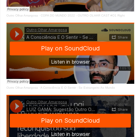
Outro Olhar Amargosa
·
COPA DO MUNDO 2022 - OUTRO OLHAR CAST #O1 Right
Outro Olhar Amargosa
·
A Consciência E O Sentir - Se Estrangeiro Ao Mundo