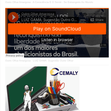
Outro Olhar Amargosa
·
A Consciência E O Sentir - Se Estrangeiro Ao Mundo
Outro Olhar Amargosa
·
LUIZ GAMA: Sugestão Outro Olhar