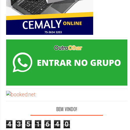
BEM VINDO!
4
3
5
1
6
4
0